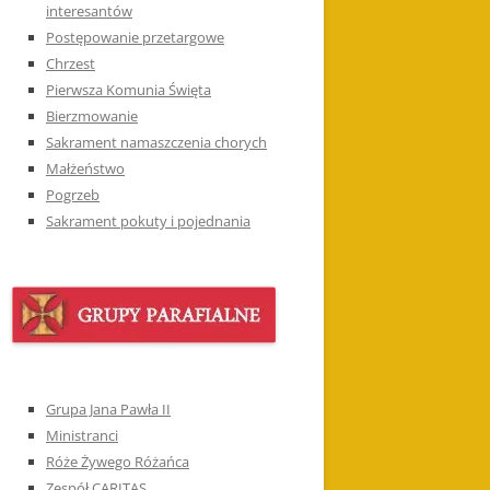
interesantów
Postępowanie przetargowe
Chrzest
Pierwsza Komunia Święta
Bierzmowanie
Sakrament namaszczenia chorych
Małżeństwo
Pogrzeb
Sakrament pokuty i pojednania
Grupa Jana Pawła II
Ministranci
Róże Żywego Różańca
Zespół CARITAS