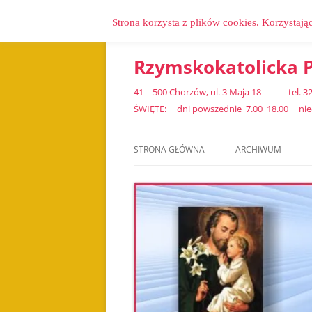
Strona korzysta z plików cookies. Korzystają
Przejdź
do
treści
Rzymskokatolicka P
41 – 500 Chorzów, ul. 3 Maja 18 tel.
ŚWIĘTE: dni powszednie 7.00 18.00 niedz
STRONA GŁÓWNA
ARCHIWUM