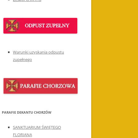
Warunki uzyskania odpustu
zupełnego
PARAFIE DEKANTU CHORZÓW
SANKTUARIUM ŚWIĘTEGO
FLORIANA