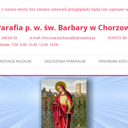
c z naszej strony bez zmiany ustawień przeglądarki będą one zapisane 
arafia p. w. św. Barbary w Chorzo
 32 249 64 33 e-mail: chorzow.barbara@katowicka.pl KONTO: 89 102
iele 7.00 9.00 10.45 12.00 18.00
INTENCJE MSZALNE
OGŁOSZENIA PARAFIALNE
PANORAMA KOŚC