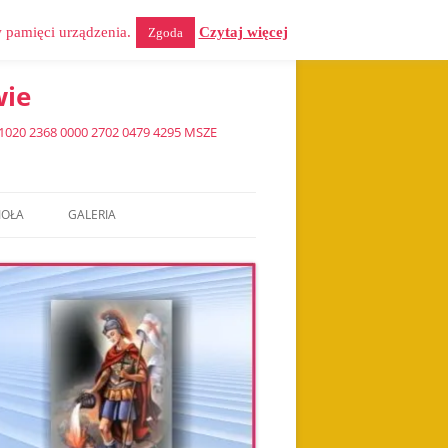
w pamięci urządzenia.
Czytaj więcej
Zgoda
wie
0 2368 0000 2702 0479 4295 MSZE
IOŁA
GALERIA