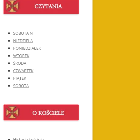
SOBOTA N
NIEDZIELA
PONIEDZIAŁEK
WTOREK
ŚRODA
CZWARTEK
PIĄTEK
SOBOTA
Historia kościoła