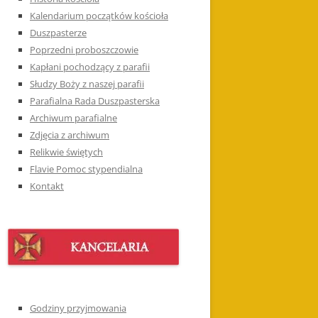
Kalendarium początków kościoła
Duszpasterze
Poprzedni proboszczowie
Kapłani pochodzący z parafii
Słudzy Boży z naszej parafii
Parafialna Rada Duszpasterska
Archiwum parafialne
Zdjęcia z archiwum
Relikwie świętych
Flavie Pomoc stypendialna
Kontakt
Godziny przyjmowania