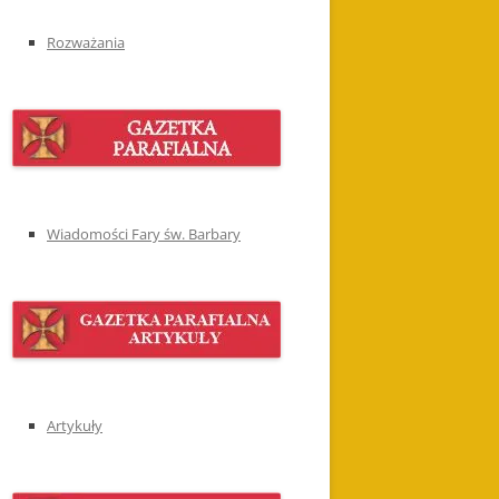
Rozważania
Wiadomości Fary św. Barbary
Artykuły