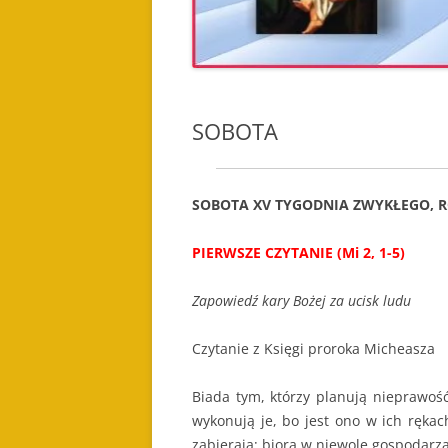
SOBOTA
SOBOTA XV TYGODNIA ZWYKŁEGO, RO
PIERWSZE CZYTANIE (Mi 2, 1-5)
Zapowiedź kary Bożej za ucisk ludu
Czytanie z Księgi proroka Micheasza
Biada tym, którzy planują nieprawość
wykonują je, bo jest ono w ich rękac
zabierają; biorą w niewolę gospodarz