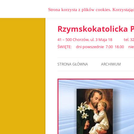
Strona korzysta z plików cookies. Korzystają
Przejdź
do
treści
Rzymskokatolicka P
41 – 500 Chorzów, ul. 3 Maja 18 tel.
ŚWIĘTE: dni powszednie 7.00 18.00 niedz
STRONA GŁÓWNA
ARCHIWUM