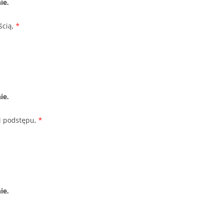
ie.
ścią,
*
ie.
 i podstępu,
*
ie.