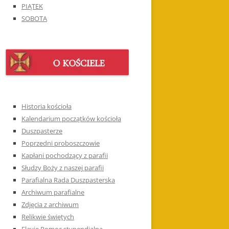
PIĄTEK
SOBOTA
Historia kościoła
Kalendarium początków kościoła
Duszpasterze
Poprzedni proboszczowie
Kapłani pochodzący z parafii
Słudzy Boży z naszej parafii
Parafialna Rada Duszpasterska
Archiwum parafialne
Zdjęcia z archiwum
Relikwie świętych
Flavie Pomoc stypendialna