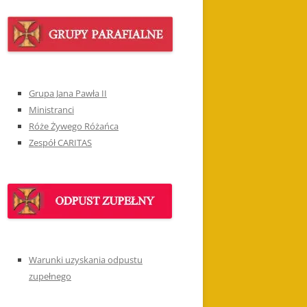
Grupa Jana Pawła II
Ministranci
Róże Żywego Różańca
Zespół CARITAS
Warunki uzyskania odpustu
zupełnego