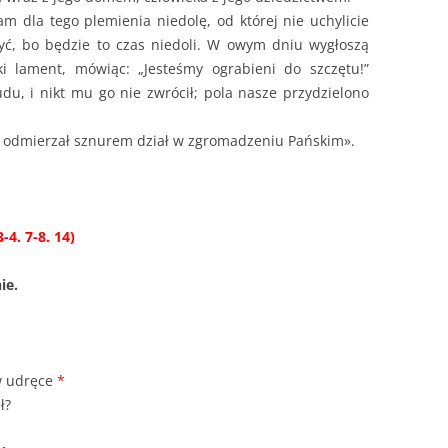
m dla tego plemienia niedolę, od której nie uchylicie
yć, bo będzie to czas niedoli. W owym dniu wygłoszą
i lament, mówiąc: „Jesteśmy ograbieni do szczętu!”
u, i nikt mu go nie zwrócił; pola nasze przydzielono
by odmierzał sznurem dział w zgromadzeniu Pańskim».
4. 7-8. 14)
ie.
 w udręce
*
ł?