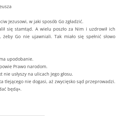
teusza
ciw Jezusowi, w jaki sposób Go zgładzić.
lił się stamtąd. A wielu poszło za Nim i uzdrowił ich
, żeby Go nie ujawniali. Tak miało się spełnić słowo
 ma upodobanie.
apowie Prawo narodom.
kt nie usłyszy na ulicach Jego głosu.
ta tlejącego nie dogasi, aż zwycięsko sąd przeprowadzi.
dać będą».