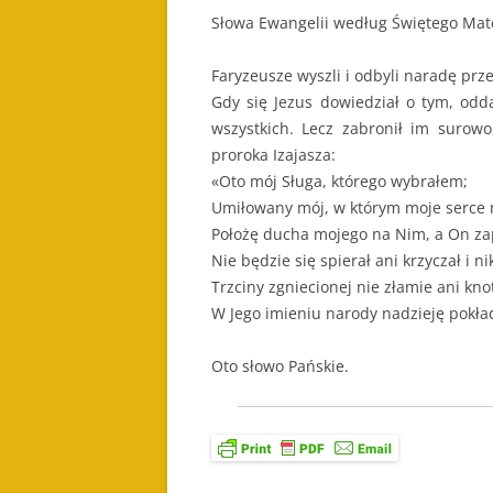
Słowa Ewangelii według Świętego Ma
Faryzeusze wyszli i odbyli naradę prze
Gdy się Jezus dowiedział o tym, odda
wszystkich. Lecz zabronił im surowo
proroka Izajasza:
«Oto mój Sługa, którego wybrałem;
Umiłowany mój, w którym moje serce
Położę ducha mojego na Nim, a On z
Nie będzie się spierał ani krzyczał i ni
Trzciny zgniecionej nie złamie ani kno
W Jego imieniu narody nadzieję pokła
Oto słowo Pańskie.