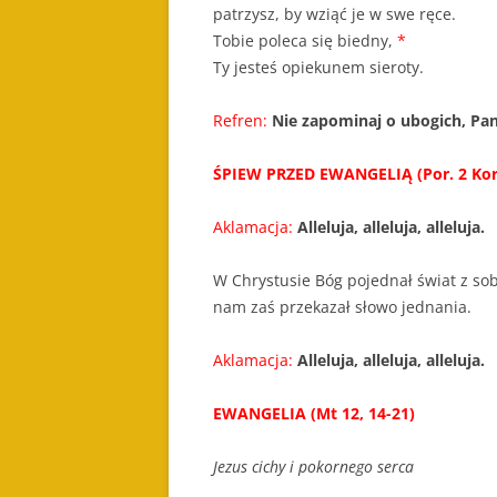
patrzysz, by wziąć je w swe ręce.
Tobie poleca się biedny,
*
Ty jesteś opiekunem sieroty.
Refren:
Nie zapominaj o ubogich, Pan
ŚPIEW PRZED EWANGELIĄ (Por. 2 Kor 
Aklamacja:
Alleluja, alleluja, alleluja.
W Chrystusie Bóg pojednał świat z so
nam zaś przekazał słowo jednania.
Aklamacja:
Alleluja, alleluja, alleluja.
EWANGELIA (Mt 12, 14-21)
Jezus cichy i pokornego serca