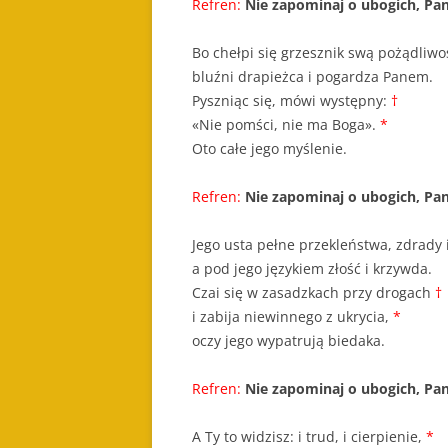
Refren:
Nie zapominaj o ubogich, Pan
Bo chełpi się grzesznik swą pożądliwo
bluźni drapieżca i pogardza Panem.
Pyszniąc się, mówi występny:
†
«Nie pomści, nie ma Boga».
*
Oto całe jego myślenie.
Refren:
Nie zapominaj o ubogich, Pan
Jego usta pełne przekleństwa, zdrady
a pod jego językiem złość i krzywda.
Czai się w zasadzkach przy drogach
†
i zabija niewinnego z ukrycia,
*
oczy jego wypatrują biedaka.
Refren:
Nie zapominaj o ubogich, Pan
A Ty to widzisz: i trud, i cierpienie,
*