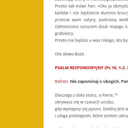
Przeto tak mówi Pan: «Oto Ja obmyśla
karków i nie będziecie dumnie krocz
przeciw wam satyrę, podniosą wielk
Odmierzono sznurem dział mojego lud
grabieżcy.
Przeto nie będzie u was nikogo, kto 
Oto słowo Boże.
PSALM RESPONSORYJNY (Ps 10, 1-2. 3-
Refren:
Nie zapominaj o ubogich, Pan
Dlaczego z dala stoisz, o Panie,
*
ukrywasz się w czasach ucisku,
gdy występny się pyszni, biedny jest
i ulega podstępom, które tamten uknu