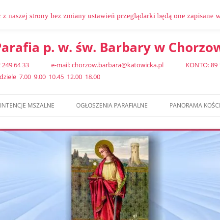
c z naszej strony bez zmiany ustawień przeglądarki będą one zapisane 
arafia p. w. św. Barbary w Chorzo
 32 249 64 33 e-mail: chorzow.barbara@katowicka.pl KONTO: 89 102
iele 7.00 9.00 10.45 12.00 18.00
INTENCJE MSZALNE
OGŁOSZENIA PARAFIALNE
PANORAMA KOŚC