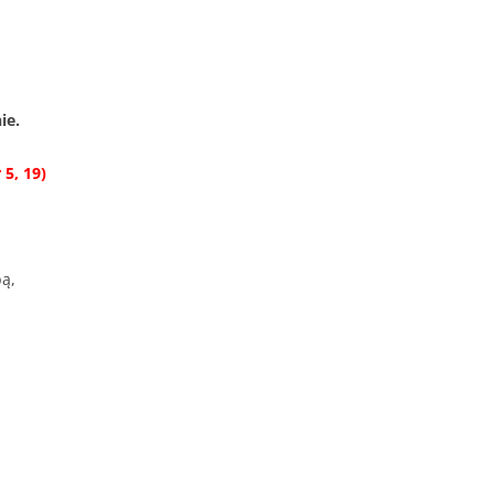
ie.
5, 19)
bą,