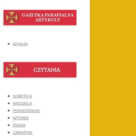
Artykuły
SOBOTA N
NIEDZIELA
PONIEDZIAŁEK
WTOREK
ŚRODA
CZWARTEK