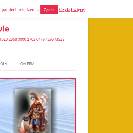
w pamięci urządzenia.
Czytaj więcej
Zgoda
wie
0 2368 0000 2702 0479 4295 MSZE
IOŁA
GALERIA