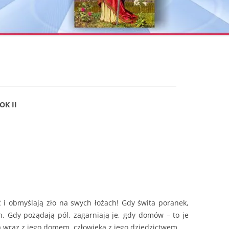
K II
 i obmyślają zło na swych łożach! Gdy świta poranek,
h. Gdy pożądają pól, zagarniają je, gdy domów – to je
a wraz z jego domem, człowieka z jego dziedzictwem.