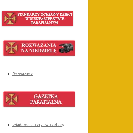
Rozważania
Wiadomości Fary św. Barbary