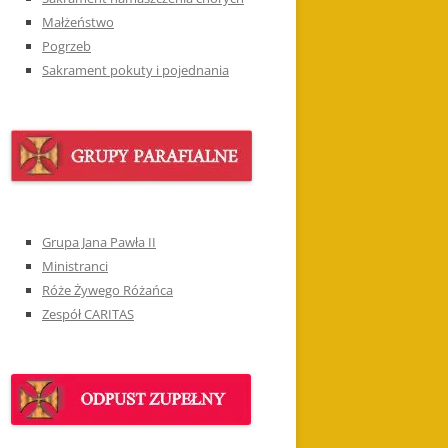
Małżeństwo
Pogrzeb
Sakrament pokuty i pojednania
Grupa Jana Pawła II
Ministranci
Róże Żywego Różańca
Zespół CARITAS