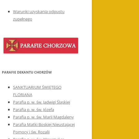
Warunki uzyskania odpustu
zupełnego
PARAFIE DEKANTU CHORZÓW
SANKTUARIUM ŚWIĘTEGO
FLORIANA
Parafia p. w. św. Jadwigi Śląskiej
Parafia p. w. św. Józefa
Parafia p. w. św. Marii Magdaleny
Parafia Matki Boskiej Nieustającej
Pomocy i św. Rozalii