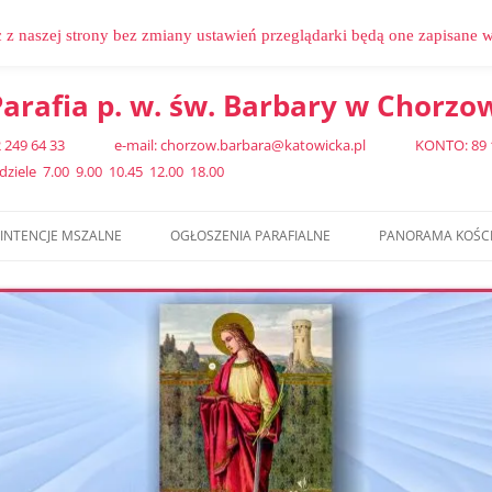
c z naszej strony bez zmiany ustawień przeglądarki będą one zapisane 
arafia p. w. św. Barbary w Chorzo
 32 249 64 33 e-mail: chorzow.barbara@katowicka.pl KONTO: 89 102
iele 7.00 9.00 10.45 12.00 18.00
INTENCJE MSZALNE
OGŁOSZENIA PARAFIALNE
PANORAMA KOŚC