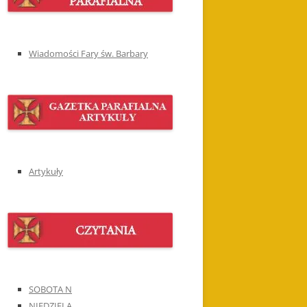
Wiadomości Fary św. Barbary
Artykuły
SOBOTA N
NIEDZIELA