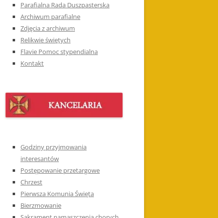
Parafialna Rada Duszpasterska
Archiwum parafialne
Zdjęcia z archiwum
Relikwie świętych
Flavie Pomoc stypendialna
Kontakt
Godziny przyjmowania
interesantów
Postępowanie przetargowe
Chrzest
Pierwsza Komunia Święta
Bierzmowanie
Sakrament namaszczenia chorych