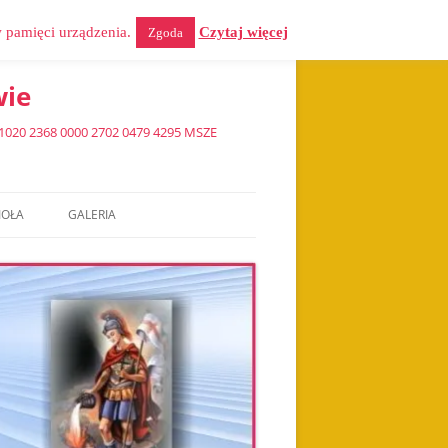
w pamięci urządzenia.
Czytaj więcej
Zgoda
wie
0 2368 0000 2702 0479 4295 MSZE
IOŁA
GALERIA