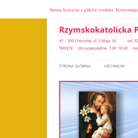
Strona korzysta z plików cookies. Korzystają
Przejdź
do
treści
Rzymskokatolicka P
41 – 500 Chorzów, ul. 3 Maja 18 tel.
ŚWIĘTE: dni powszednie 7.00 18.00 niedz
STRONA GŁÓWNA
ARCHIWUM